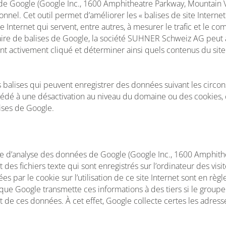
ses de Google (Google Inc., 1600 Amphitheatre Parkway, Mountai
nel. Cet outil permet d’améliorer les « balises de site Internet 
e Internet qui servent, entre autres, à mesurer le trafic et le co
ionnaire de balises de Google, la société SUHNER Schweiz AG peu
ont activement cliqué et déterminer ainsi quels contenus du site
 balises qui peuvent enregistrer des données suivant les circon
cédé à une désactivation au niveau du domaine ou des cookies, ce
ises de Google.
rvice d’analyse des données de Google (Google Inc., 1600 Amphi
 des fichiers texte qui sont enregistrés sur l’ordinateur des vis
itées par le cookie sur l’utilisation de ce site Internet sont en r
 que Google transmette ces informations à des tiers si le groupe
t de ces données. À cet effet, Google collecte certes les adresse