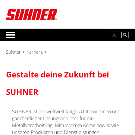
DE
Suhner
>
Karriere
>
Gestalte deine Zukunft bei
SUHNER
SUHNER ist ein weltweit tätiges Unternehmen und
ganzheitlicher Lösungsanbieter für die
Metallverarbeitung. Mit unserem Know-how sowie
unseren Produkten und Dienstleistungen