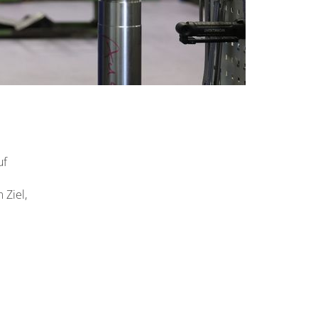
uf
 Ziel,