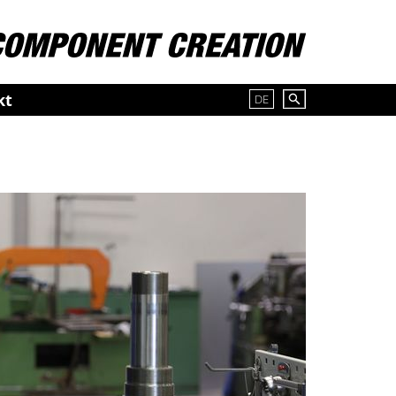
kt
DE